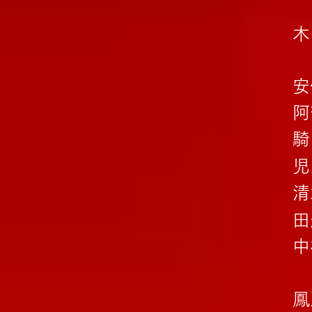
木
安
阿
騎
児
清
田
中
鳳