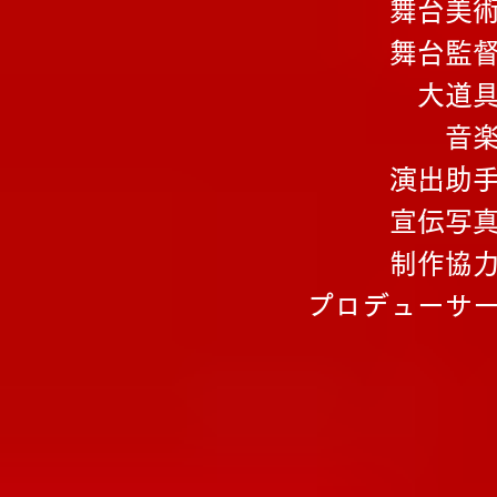
舞台美
舞台監
大道
音楽
演出助
宣伝写
制作協
プロデューサ